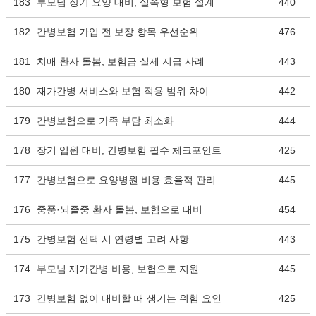
183
부모님 장기 요양 대비, 실속형 보험 설계
440
182
간병보험 가입 전 보장 항목 우선순위
476
181
치매 환자 돌봄, 보험금 실제 지급 사례
443
180
재가간병 서비스와 보험 적용 범위 차이
442
179
간병보험으로 가족 부담 최소화
444
178
장기 입원 대비, 간병보험 필수 체크포인트
425
177
간병보험으로 요양병원 비용 효율적 관리
445
176
중풍·뇌졸중 환자 돌봄, 보험으로 대비
454
175
간병보험 선택 시 연령별 고려 사항
443
174
부모님 재가간병 비용, 보험으로 지원
445
173
간병보험 없이 대비할 때 생기는 위험 요인
425