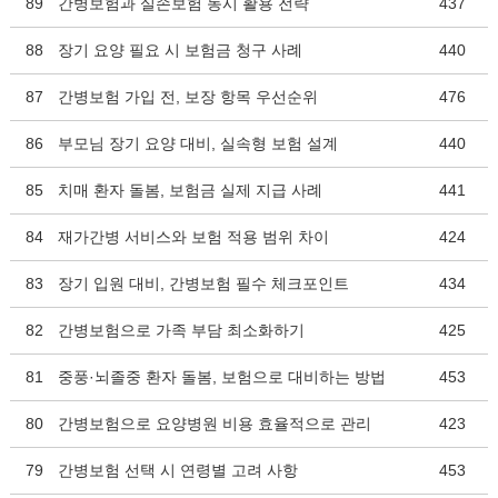
89
간병보험과 실손보험 동시 활용 전략
437
88
장기 요양 필요 시 보험금 청구 사례
440
87
간병보험 가입 전, 보장 항목 우선순위
476
86
부모님 장기 요양 대비, 실속형 보험 설계
440
85
치매 환자 돌봄, 보험금 실제 지급 사례
441
84
재가간병 서비스와 보험 적용 범위 차이
424
83
장기 입원 대비, 간병보험 필수 체크포인트
434
82
간병보험으로 가족 부담 최소화하기
425
81
중풍·뇌졸중 환자 돌봄, 보험으로 대비하는 방법
453
80
간병보험으로 요양병원 비용 효율적으로 관리
423
79
간병보험 선택 시 연령별 고려 사항
453