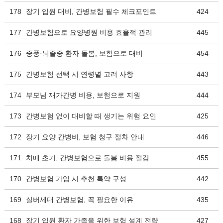
178
장기 입원 대비, 간병보험 필수 체크포인트
424
177
간병보험으로 요양병원 비용 효율적 관리
445
176
중풍·뇌졸중 환자 돌봄, 보험으로 대비
454
175
간병보험 선택 시 연령별 고려 사항
443
174
부모님 재가간병 비용, 보험으로 지원
444
173
간병보험 없이 대비할 때 생기는 위험 요인
425
172
장기 요양 간병비, 보험 청구 절차 안내
446
171
치매 초기, 간병보험으로 돌봄 비용 절감
455
170
간병보험 가입 시 추천 특약 구성
442
169
실버세대 간병보험, 꼭 필요한 이유
435
168
장기 입원 환자 가족을 위한 보험 설계 전략
427