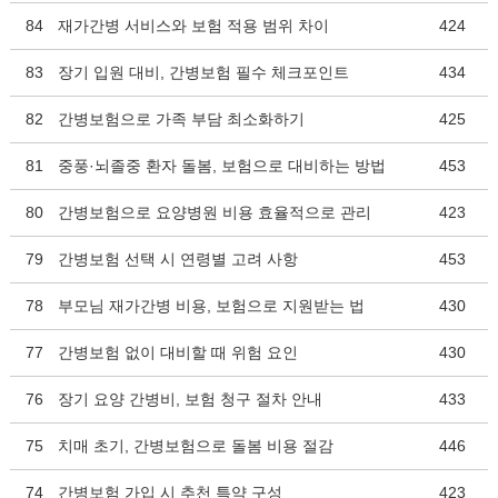
84
재가간병 서비스와 보험 적용 범위 차이
424
83
장기 입원 대비, 간병보험 필수 체크포인트
434
82
간병보험으로 가족 부담 최소화하기
425
81
중풍·뇌졸중 환자 돌봄, 보험으로 대비하는 방법
453
80
간병보험으로 요양병원 비용 효율적으로 관리
423
79
간병보험 선택 시 연령별 고려 사항
453
78
부모님 재가간병 비용, 보험으로 지원받는 법
430
77
간병보험 없이 대비할 때 위험 요인
430
76
장기 요양 간병비, 보험 청구 절차 안내
433
75
치매 초기, 간병보험으로 돌봄 비용 절감
446
74
간병보험 가입 시 추천 특약 구성
423