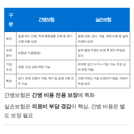
1. 보험 목적과 기본 구조
구
간병보험
실손보험
분
입원·재가 간병, 치매·중증질환 간병 등 장기
병원 진료, 검사, 수술, 약제 비용 등 실제
목적
간병 비용 보장
의료비 보장
보장
실제 발생 의료비 보장 후 본인 부담금
보험금 지급(현금)
방식
정산
가입
대부분 성인 누구나 가입 가능, 건강 상
연령, 건강 상태 제한 가능
조건
태 제한 적음
장기, 전문 간병비 지원, 재가 및 입원 간병 모
간병 자체는 직접 보장되지 않음, 의료비
특징
두 가능
부담 보조
간병보험은
간병 비용 전용 보장
에 특화
실손보험은
의료비 부담 경감
이 핵심, 간병 비용은 별
도 보장 필요