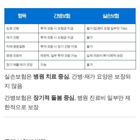
2. 보장 범위 비교
항목
간병보험
실손보험
입원 간병
특약 포함 시 보험금 지급
불가 (입원비 포함 일부만 가능)
재가 간병
특약 포함 시 보험금 지급
불가
치매·중증질환
특약 포함 시 장기 간병 지원
불가
병원 진료비
제한적, 일부 특약 포함 가능
실제 의료비 90~100% 보장
장기 재활·재가 요양
가능
불가
실손보험은
병원 치료 중심
, 간병·재가 요양은 보장되
지 않음
간병보험은
장기적 돌봄 중심
, 병원 진료비 일부만 제
한적으로 보장
3. 보장 효율 높이는 전략