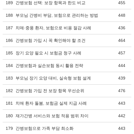
189
간병보험 선택: 보장 항목과 한도 비교
455
188
부모님 간병비 부담, 보험으로 관리하는 방법
448
187
치매·중풍 환자, 보험으로 비용 절감 사례
436
186
간병보험 가입 시 꼭 확인해야 할 조건
464
185
장기 요양 필요 시 보험금 청구 사례
457
184
간병보험과 실손보험 동시 활용 전략
444
183
부모님 장기 요양 대비, 실속형 보험 설계
439
182
간병보험 가입 전 보장 항목 우선순위
476
181
치매 환자 돌봄, 보험금 실제 지급 사례
443
180
재가간병 서비스와 보험 적용 범위 차이
442
179
간병보험으로 가족 부담 최소화
443