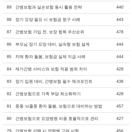
89
간병보험과 실손보험 동시 활용 전략
440
88
장기 요양 필요 시 보험금 청구 사례
443
87
간병보험 가입 전, 보장 항목 우선순위
478
86
부모님 장기 요양 대비, 실속형 보험 설계
444
85
치매 환자 돌봄, 보험금 실제 지급 사례
444
84
재가간병 서비스와 보험 적용 범위 차이
428
83
장기 입원 대비, 간병보험 필수 체크포인트
438
82
간병보험으로 가족 부담 최소화하기
428
81
중풍·뇌졸중 환자 돌봄, 보험으로 대비하는 방법
457
80
간병보험으로 요양병원 비용 효율적으로 관리
427
79
간병보험 선택 시 연령별 고려 사항
456