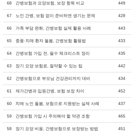
68
간병보험과 요양보험, 보장 항목 비교
449
67
노인 간병, 보험 없이 준비하면 생기는 문제
428
66
가족 부담 완화, 간병보험 실제 활용 사례
443
65
중풍·치매 환자 돌봄, 간병보험 활용법
433
64
간병보험 가입 전, 필수 체크리스트 정리
435
63
장기 요양 보험료, 절약할 수 있는 팁
442
62
간병보험으로 부모님 건강관리까지 대비
434
61
재가간병과 입원간병, 보험 보장 차이
452
60
치매 노인 돌봄, 보험으로 지원받는 실제 사례
437
59
간병보험 가입 시 주의해야 할 약관 조항
465
58
장기 요양 비용, 간병보험으로 보장받는 방법
451