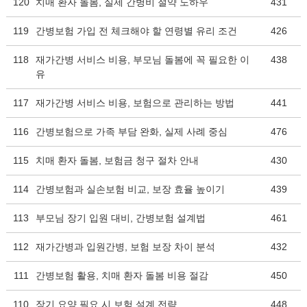
120
치매 환자 돌봄, 실제 간병비 절약 노하우
431
119
간병보험 가입 전 체크해야 할 연령별 유리 조건
426
118
재가간병 서비스 비용, 부모님 돌봄에 꼭 필요한 이
438
유
117
재가간병 서비스 비용, 보험으로 관리하는 방법
441
116
간병보험으로 가족 부담 완화, 실제 사례 중심
476
115
치매 환자 돌봄, 보험금 청구 절차 안내
430
114
간병보험과 실손보험 비교, 보장 효율 높이기
439
113
부모님 장기 입원 대비, 간병보험 설계법
461
112
재가간병과 입원간병, 보험 보장 차이 분석
432
111
간병보험 활용, 치매 환자 돌봄 비용 절감
450
110
장기 요양 필요 시 보험 설계 전략
448