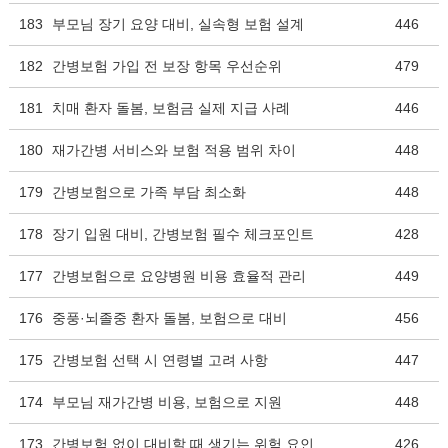
183
부모님 장기 요양 대비, 실속형 보험 설계
446
182
간병보험 가입 전 보장 항목 우선순위
479
181
치매 환자 돌봄, 보험금 실제 지급 사례
446
180
재가간병 서비스와 보험 적용 범위 차이
448
179
간병보험으로 가족 부담 최소화
448
178
장기 입원 대비, 간병보험 필수 체크포인트
428
177
간병보험으로 요양병원 비용 효율적 관리
449
176
중풍·뇌졸중 환자 돌봄, 보험으로 대비
456
175
간병보험 선택 시 연령별 고려 사항
447
174
부모님 재가간병 비용, 보험으로 지원
448
173
간병보험 없이 대비할 때 생기는 위험 요인
426