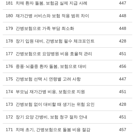
181
치매 환자 돌봄, 보험금 실제 지급 사례
447
180
재가간병 서비스와 보험 적용 범위 차이
448
179
간병보험으로 가족 부담 최소화
448
178
장기 입원 대비, 간병보험 필수 체크포인트
428
177
간병보험으로 요양병원 비용 효율적 관리
451
176
중풍·뇌졸중 환자 돌봄, 보험으로 대비
456
175
간병보험 선택 시 연령별 고려 사항
447
174
부모님 재가간병 비용, 보험으로 지원
451
173
간병보험 없이 대비할 때 생기는 위험 요인
428
172
장기 요양 간병비, 보험 청구 절차 안내
451
171
치매 초기, 간병보험으로 돌봄 비용 절감
457