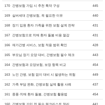
170
간병보험 가입 시 추천 특약 구성
445
169
실버세대 간병보험, 꼭 필요한 이유
440
168
장기 입원 환자 가족을 위한 보험 설계 전략
431
167
간병보험으로 치매 환자 돌봄 비용 절감
431
166
재가간병 서비스, 보험 적용 범위 확인
428
165
부모님 장기 요양 대비, 간병보험 필수 체크
443
164
간병보험과 요양보험, 보장 항목 비교
454
163
노인 간병, 보험 없이 대비 시 발생하는 위험
449
162
가족 부담 완화, 간병보험 실제 활용 사례
437
161
중풍·치매 환자 돌봄, 간병보험 활용법
454
160
간병보험 가입 전 필수 체크리스트 정리
441