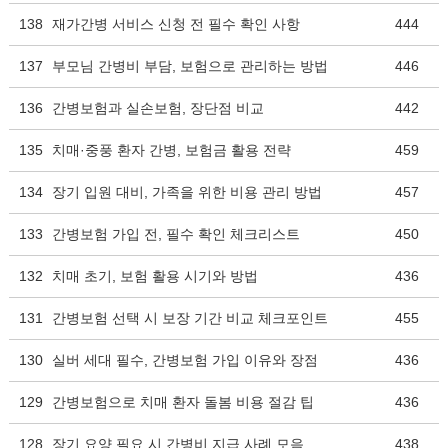
138
재가간병 서비스 신청 전 필수 확인 사항
444
137
부모님 간병비 부담, 보험으로 관리하는 방법
446
136
간병보험과 실손보험, 장단점 비교
442
135
치매·중풍 환자 간병, 보험금 활용 전략
459
134
장기 입원 대비, 가족을 위한 비용 관리 방법
457
133
간병보험 가입 전, 필수 확인 체크리스트
450
132
치매 초기, 보험 활용 시기와 방법
436
131
간병보험 선택 시 보장 기간 비교 체크포인트
455
130
실버 세대 필수, 간병보험 가입 이유와 장점
436
129
간병보험으로 치매 환자 돌봄 비용 절감 팁
436
128
장기 요양 필요 시 간병비 지급 사례 모음
438