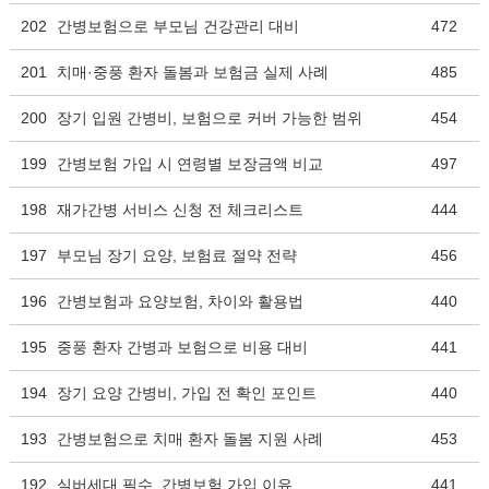
202
간병보험으로 부모님 건강관리 대비
472
201
치매·중풍 환자 돌봄과 보험금 실제 사례
485
200
장기 입원 간병비, 보험으로 커버 가능한 범위
454
199
간병보험 가입 시 연령별 보장금액 비교
497
198
재가간병 서비스 신청 전 체크리스트
444
197
부모님 장기 요양, 보험료 절약 전략
456
196
간병보험과 요양보험, 차이와 활용법
440
195
중풍 환자 간병과 보험으로 비용 대비
441
194
장기 요양 간병비, 가입 전 확인 포인트
440
193
간병보험으로 치매 환자 돌봄 지원 사례
453
192
실버세대 필수, 간병보험 가입 이유
441