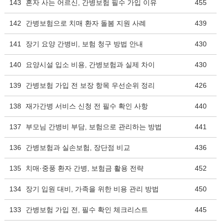
143
혼자 사는 어르신, 간병보험 필수 가입 이유
455
142
간병보험으로 치매 환자 돌봄 지원 사례
439
141
장기 요양 간병비, 보험 청구 방법 안내
430
140
요양시설 입소 비용, 간병보험과 실제 차이
430
139
간병보험 가입 전 보장 항목 우선순위 정리
426
138
재가간병 서비스 신청 전 필수 확인 사항
440
137
부모님 간병비 부담, 보험으로 관리하는 방법
441
136
간병보험과 실손보험, 장단점 비교
436
135
치매·중풍 환자 간병, 보험금 활용 전략
452
134
장기 입원 대비, 가족을 위한 비용 관리 방법
450
133
간병보험 가입 전, 필수 확인 체크리스트
445