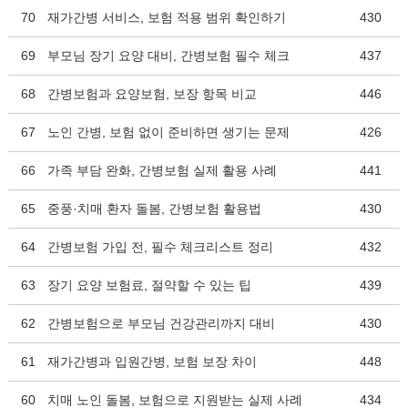
70
재가간병 서비스, 보험 적용 범위 확인하기
430
69
부모님 장기 요양 대비, 간병보험 필수 체크
437
68
간병보험과 요양보험, 보장 항목 비교
446
67
노인 간병, 보험 없이 준비하면 생기는 문제
426
66
가족 부담 완화, 간병보험 실제 활용 사례
441
65
중풍·치매 환자 돌봄, 간병보험 활용법
430
64
간병보험 가입 전, 필수 체크리스트 정리
432
63
장기 요양 보험료, 절약할 수 있는 팁
439
62
간병보험으로 부모님 건강관리까지 대비
430
61
재가간병과 입원간병, 보험 보장 차이
448
60
치매 노인 돌봄, 보험으로 지원받는 실제 사례
434