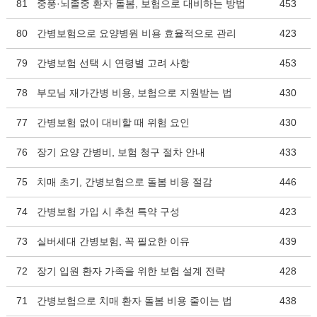
81
중풍·뇌졸중 환자 돌봄, 보험으로 대비하는 방법
453
80
간병보험으로 요양병원 비용 효율적으로 관리
423
79
간병보험 선택 시 연령별 고려 사항
453
78
부모님 재가간병 비용, 보험으로 지원받는 법
430
77
간병보험 없이 대비할 때 위험 요인
430
76
장기 요양 간병비, 보험 청구 절차 안내
433
75
치매 초기, 간병보험으로 돌봄 비용 절감
446
74
간병보험 가입 시 추천 특약 구성
423
73
실버세대 간병보험, 꼭 필요한 이유
439
72
장기 입원 환자 가족을 위한 보험 설계 전략
428
71
간병보험으로 치매 환자 돌봄 비용 줄이는 법
438