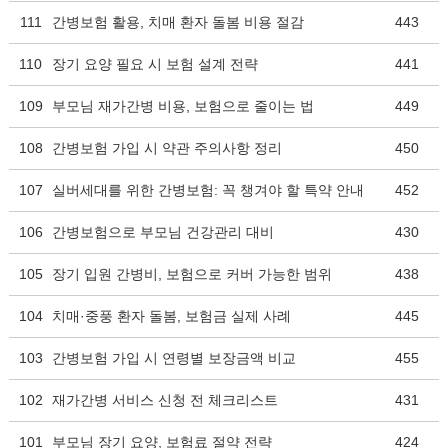
111
간병보험 활용, 치매 환자 돌봄 비용 절감
443
110
장기 요양 필요 시 보험 설계 전략
441
109
부모님 재가간병 비용, 보험으로 줄이는 법
449
108
간병보험 가입 시 약관 주의사항 정리
450
107
실버세대를 위한 간병보험: 꼭 챙겨야 할 특약 안내
452
106
간병보험으로 부모님 건강관리 대비
430
105
장기 입원 간병비, 보험으로 커버 가능한 범위
438
104
치매·중풍 환자 돌봄, 보험금 실제 사례
445
103
간병보험 가입 시 연령별 보장금액 비교
455
102
재가간병 서비스 신청 전 체크리스트
431
101
부모님 장기 요양, 보험료 절약 전략
424