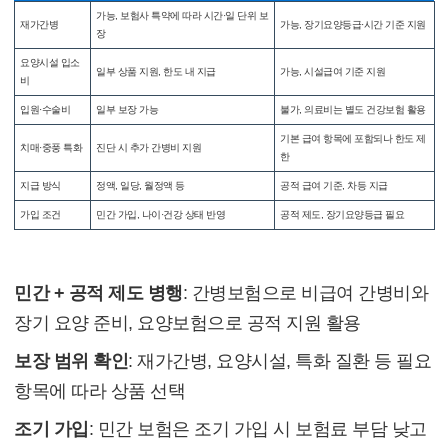
가능, 보험사 특약에 따라 시간·일 단위 보
재가간병
가능, 장기요양등급·시간 기준 지원
장
요양시설 입소
일부 상품 지원, 한도 내 지급
가능, 시설급여 기준 지원
비
입원·수술비
일부 보장 가능
불가, 의료비는 별도 건강보험 활용
기본 급여 항목에 포함되나 한도 제
치매·중풍 특화
진단 시 추가 간병비 지원
한
지급 방식
정액, 일당, 월정액 등
공적 급여 기준, 차등 지급
가입 조건
민간 가입, 나이·건강 상태 반영
공적 제도, 장기요양등급 필요
(4) 활용 전략
민간 + 공적 제도 병행
: 간병보험으로 비급여 간병비와
장기 요양 준비, 요양보험으로 공적 지원 활용
보장 범위 확인
: 재가간병, 요양시설, 특화 질환 등 필요
항목에 따라 상품 선택
조기 가입
: 민간 보험은 조기 가입 시 보험료 부담 낮고