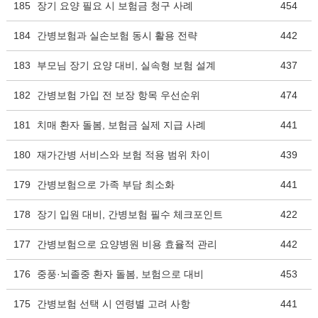
185
장기 요양 필요 시 보험금 청구 사례
454
184
간병보험과 실손보험 동시 활용 전략
442
183
부모님 장기 요양 대비, 실속형 보험 설계
437
182
간병보험 가입 전 보장 항목 우선순위
474
181
치매 환자 돌봄, 보험금 실제 지급 사례
441
180
재가간병 서비스와 보험 적용 범위 차이
439
179
간병보험으로 가족 부담 최소화
441
178
장기 입원 대비, 간병보험 필수 체크포인트
422
177
간병보험으로 요양병원 비용 효율적 관리
442
176
중풍·뇌졸중 환자 돌봄, 보험으로 대비
453
175
간병보험 선택 시 연령별 고려 사항
441