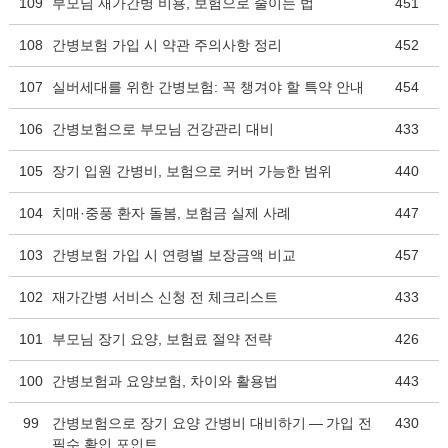
109
부모님 재가간병 비용, 보험으로 줄이는 법
451
108
간병보험 가입 시 약관 주의사항 정리
452
107
실버세대를 위한 간병보험: 꼭 챙겨야 할 특약 안내
454
106
간병보험으로 부모님 건강관리 대비
433
105
장기 입원 간병비, 보험으로 커버 가능한 범위
440
104
치매·중풍 환자 돌봄, 보험금 실제 사례
447
103
간병보험 가입 시 연령별 보장금액 비교
457
102
재가간병 서비스 신청 전 체크리스트
433
101
부모님 장기 요양, 보험료 절약 전략
426
100
간병보험과 요양보험, 차이와 활용법
443
99
간병보험으로 장기 요양 간병비 대비하기 — 가입 전
430
필수 확인 포인트