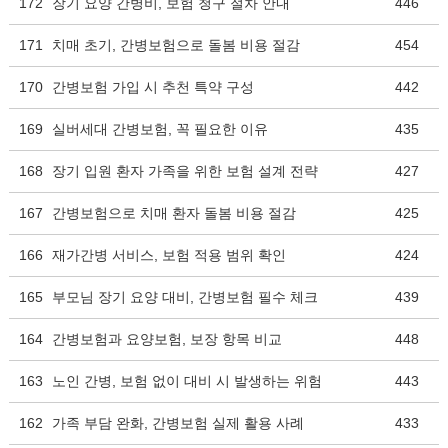
172
장기 요양 간병비, 보험 청구 절차 안내
446
171
치매 초기, 간병보험으로 돌봄 비용 절감
454
170
간병보험 가입 시 추천 특약 구성
442
169
실버세대 간병보험, 꼭 필요한 이유
435
168
장기 입원 환자 가족을 위한 보험 설계 전략
427
167
간병보험으로 치매 환자 돌봄 비용 절감
425
166
재가간병 서비스, 보험 적용 범위 확인
424
165
부모님 장기 요양 대비, 간병보험 필수 체크
439
164
간병보험과 요양보험, 보장 항목 비교
448
163
노인 간병, 보험 없이 대비 시 발생하는 위험
443
162
가족 부담 완화, 간병보험 실제 활용 사례
433