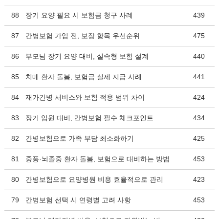
88
장기 요양 필요 시 보험금 청구 사례
439
87
간병보험 가입 전, 보장 항목 우선순위
475
86
부모님 장기 요양 대비, 실속형 보험 설계
440
85
치매 환자 돌봄, 보험금 실제 지급 사례
441
84
재가간병 서비스와 보험 적용 범위 차이
424
83
장기 입원 대비, 간병보험 필수 체크포인트
434
82
간병보험으로 가족 부담 최소화하기
425
81
중풍·뇌졸중 환자 돌봄, 보험으로 대비하는 방법
453
80
간병보험으로 요양병원 비용 효율적으로 관리
423
79
간병보험 선택 시 연령별 고려 사항
453