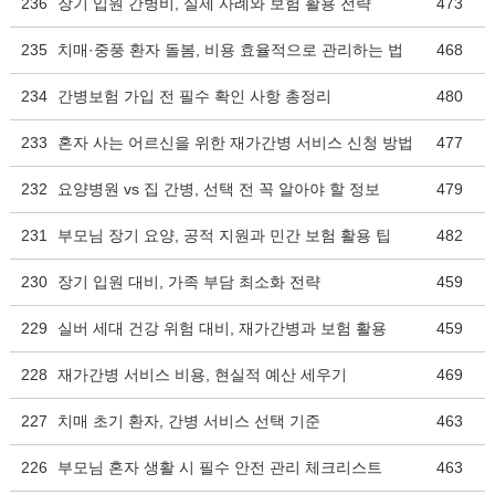
236
장기 입원 간병비, 실제 사례와 보험 활용 전략
473
235
치매·중풍 환자 돌봄, 비용 효율적으로 관리하는 법
468
234
간병보험 가입 전 필수 확인 사항 총정리
480
233
혼자 사는 어르신을 위한 재가간병 서비스 신청 방법
477
232
요양병원 vs 집 간병, 선택 전 꼭 알아야 할 정보
479
231
부모님 장기 요양, 공적 지원과 민간 보험 활용 팁
482
230
장기 입원 대비, 가족 부담 최소화 전략
459
229
실버 세대 건강 위험 대비, 재가간병과 보험 활용
459
228
재가간병 서비스 비용, 현실적 예산 세우기
469
227
치매 초기 환자, 간병 서비스 선택 기준
463
226
부모님 혼자 생활 시 필수 안전 관리 체크리스트
463