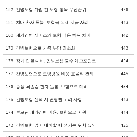
182
간병보험 가입 전 보장 항목 우선순위
476
181
치매 환자 돌봄, 보험금 실제 지급 사례
443
180
재가간병 서비스와 보험 적용 범위 차이
442
179
간병보험으로 가족 부담 최소화
443
178
장기 입원 대비, 간병보험 필수 체크포인트
424
177
간병보험으로 요양병원 비용 효율적 관리
445
176
중풍·뇌졸중 환자 돌봄, 보험으로 대비
454
175
간병보험 선택 시 연령별 고려 사항
443
174
부모님 재가간병 비용, 보험으로 지원
444
173
간병보험 없이 대비할 때 생기는 위험 요인
425