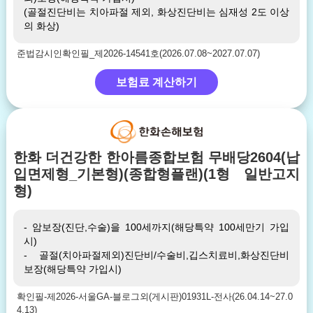
(골절진단비는 치아파절 제외, 화상진단비는 심재성 2도 이상
의 화상)
준법감시인확인필_제2026-14541호(2026.07.08~2027.07.07)
보험료 계산하기
한화 더건강한 한아름종합보험 무배당2604(납
입면제형_기본형)(종합형플랜)(1형 일반고지
형)
- 암보장(진단,수술)을 100세까지(해당특약 100세만기 가입
시)
- 골절(치아파절제외)진단비/수술비,깁스치료비,화상진단비
보장(해당특약 가입시)
확인필-제2026-서울GA-블로그외(게시판)01931L-전사(26.04.14~27.0
4.13)