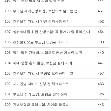
110
장기 요양 필요 시 보험 설계 전략
444
109
부모님 재가간병 비용, 보험으로 줄이는 법
451
108
간병보험 가입 시 약관 주의사항 정리
452
107
실버세대를 위한 간병보험: 꼭 챙겨야 할 특약 안내
454
106
간병보험으로 부모님 건강관리 대비
433
105
장기 입원 간병비, 보험으로 커버 가능한 범위
440
104
치매·중풍 환자 돌봄, 보험금 실제 사례
447
103
간병보험 가입 시 연령별 보장금액 비교
457
102
재가간병 서비스 신청 전 체크리스트
433
101
부모님 장기 요양, 보험료 절약 전략
426
100
간병보험과 요양보험, 차이와 활용법
443