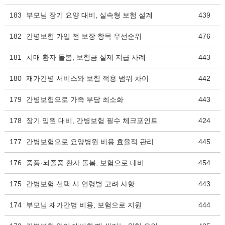
183
부모님 장기 요양 대비, 실속형 보험 설계
439
182
간병보험 가입 전 보장 항목 우선순위
476
181
치매 환자 돌봄, 보험금 실제 지급 사례
443
180
재가간병 서비스와 보험 적용 범위 차이
442
179
간병보험으로 가족 부담 최소화
443
178
장기 입원 대비, 간병보험 필수 체크포인트
424
177
간병보험으로 요양병원 비용 효율적 관리
445
176
중풍·뇌졸중 환자 돌봄, 보험으로 대비
454
175
간병보험 선택 시 연령별 고려 사항
443
174
부모님 재가간병 비용, 보험으로 지원
444